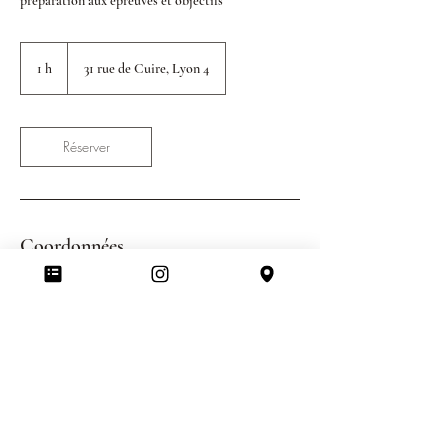
préparation aux épreuves et objectifs
1 h
1
31 rue de Cuire, Lyon 4
Réserver
Coordonnées
31 Rue de Cuire, Lyon, France
Programmer une rencontre, Lyon 4